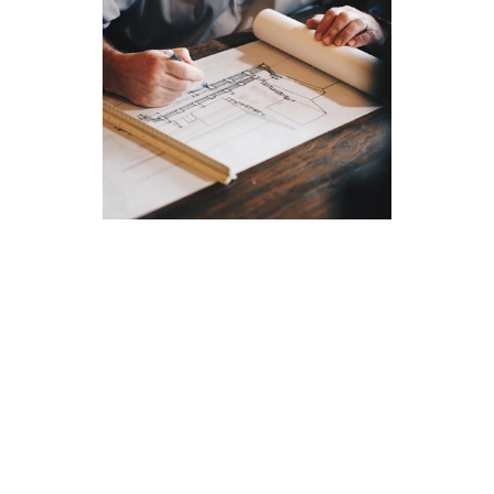
A Zimo Brasil é uma empresa paulista que foi
fundada em 2014, com o foco na em
Execução de Obras e Manutenções Prediais.
Nossos segmentos envolvem soluções para
todas as suas demandas dentro da obra.
Somos referência no mercado por conta de
nossa qualidade e compromisso com o
cliente. A Zimo Brasil é o parceiro com o qual