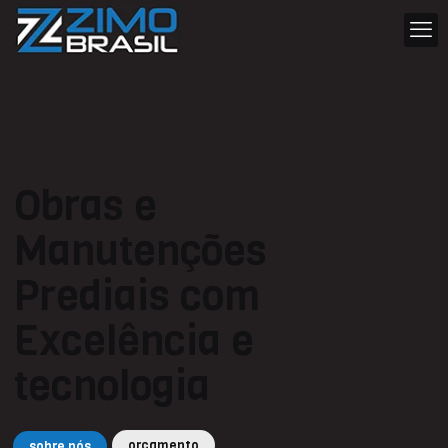
Obras e
Manutenções
Prediais com
Excelência e
tecnologia
orçamento
sobre nós